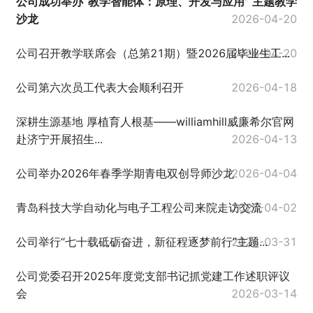
公司成功举办“教学智能体：原理、开发与应用” 主题教学
沙龙
2026-04-20
公司召开教学联席会（总第21期）暨2026届毕业生工...
2026-04-20
公司第六次员工代表大会顺利召开
2026-04-18
深耕生源基地 厚植育人根基——williamhill威廉希尔官网
赴济宁开展招生...
2026-04-13
公司举办2026年春季学期青电双创导师沙龙
2026-04-04
青岛科技大学自动化与电子工程公司来院走访交流
2026-04-02
公司举行“七十载砥砺奋进，新征程逐梦前行”主题...
2026-03-31
公司党委召开2025年度党支部书记抓党建工作述职评议
会
2026-03-14