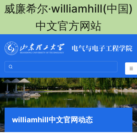
威廉希尔·williamhill(中国)
中文官方网站
williamhill中文官网动态