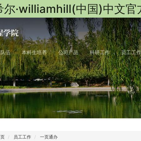
尔·williamhill(中国)中文
队队伍
本科生培养
公司产品
科研工作
员工工
首页
员工工作
一页通办