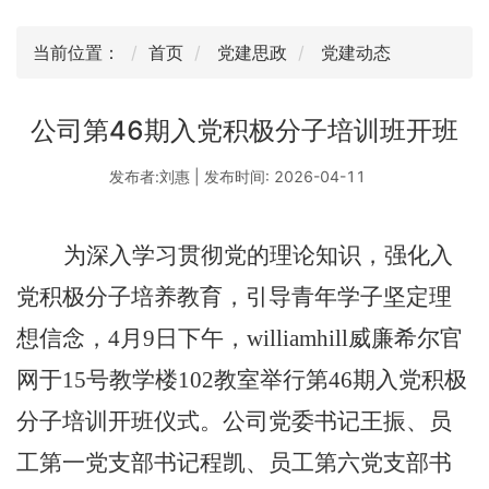
当前位置：
首页
党建思政
党建动态
公司第46期入党积极分子培训班开班
发布者:刘惠 | 发布时间: 2026-04-11
为深入学习贯彻党的理论知识，强化入
党积极分子培养教育，引导青年学子坚定理
想信念，
4
月
9
日下午，williamhill威廉希尔官
网于
15
号教学楼
102
教室举行第
46
期入党积极
分子培训开班仪式。公司党委书记王振、员
工第一党支部书记程凯、员工第六党支部书