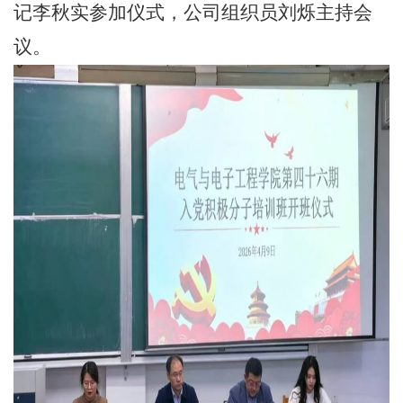
记李秋实
参加
仪式，公司组织员刘烁主持会
议。