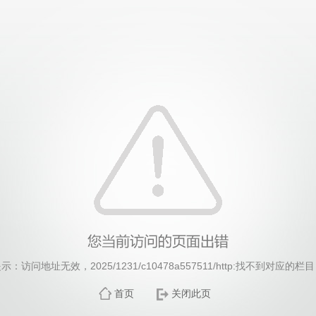
威廉希尔·williamhill(中国)中文官方网站
示：访问地址无效，2025/1231/c10478a557511/http:找不到对应的栏
首页
关闭此页