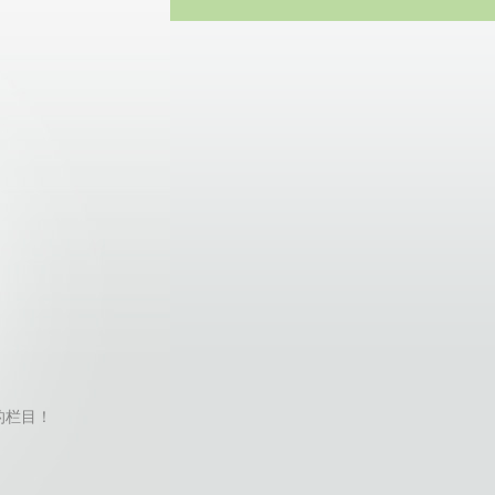
应的栏目！